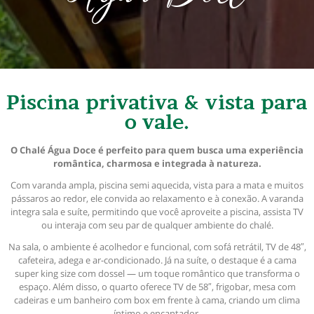
Piscina privativa & vista para
o vale.
O Chalé Água Doce é perfeito para quem busca uma experiência
romântica, charmosa e integrada à natureza.
Com varanda ampla, piscina semi aquecida, vista para a mata e muitos
pássaros ao redor, ele convida ao relaxamento e à conexão. A varanda
integra sala e suíte, permitindo que você aproveite a piscina, assista TV
ou interaja com seu par de qualquer ambiente do chalé.
Na sala, o ambiente é acolhedor e funcional, com sofá retrátil, TV de 48″,
cafeteira, adega e ar-condicionado. Já na suíte, o destaque é a cama
super king size com dossel — um toque romântico que transforma o
espaço. Além disso, o quarto oferece TV de 58″, frigobar, mesa com
cadeiras e um banheiro com box em frente à cama, criando um clima
íntimo e encantador.