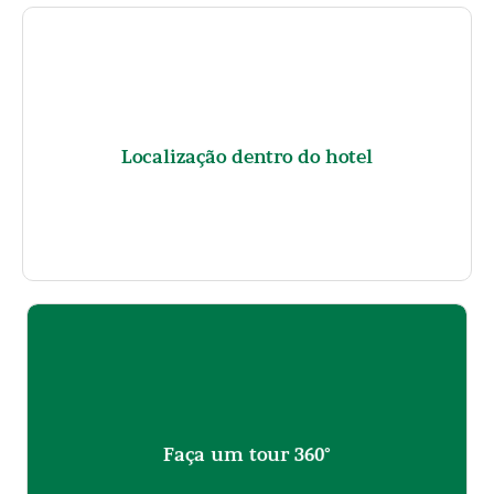
Localizado próximo ao estacionamento e a praça principal na
Localização dentro do hotel
entrada do hotel, acima do Ponto de Apoio e Bar Varandas.
Clique no botão abaixo para abrir o nosso tour 360° no Chalé
Água Doce.
Faça um tour 360°
CLIQUE PARA COMEÇAR