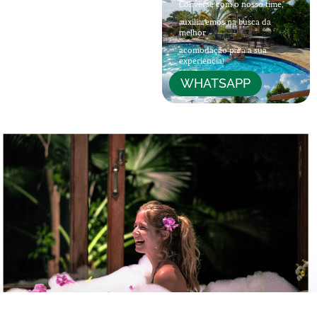
Converse com o nosso time,
auxiliaremos na busca da
melhor
acomodação para a sua
experiência!
WHATSAPP