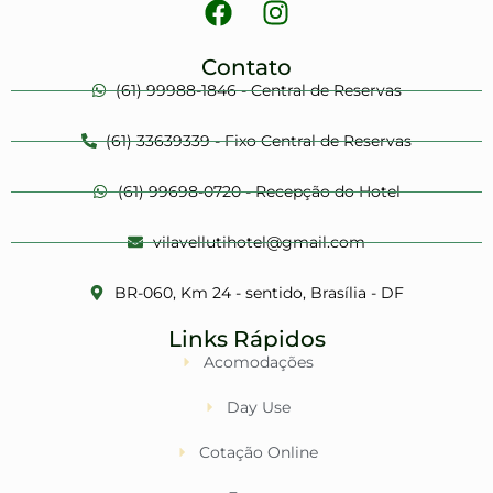
Contato
(61) 99988-1846 - Central de Reservas
(61) 33639339 - Fixo Central de Reservas
(61) 99698-0720 - Recepção do Hotel
vilavellutihotel@gmail.com
BR-060, Km 24 - sentido, Brasília - DF
Links Rápidos
Acomodações
Day Use
Cotação Online