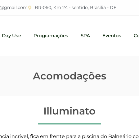
el@gmail.com
BR-060, Km 24 - sentido, Brasília - DF
Day Use
Programações
SPA
Eventos
C
Acomodações
Illuminato
a incrível, fica em frente para a piscina do Balneário com