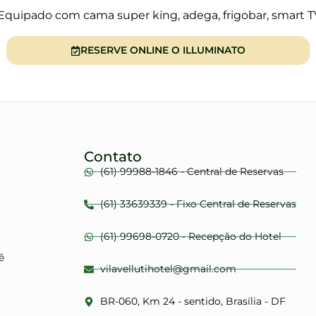
 Equipado com cama super king, adega, frigobar, smart
RESERVE ONLINE O ILLUMINATO
Contato
(61) 99988-1846 - Central de Reservas
(61) 33639339 - Fixo Central de Reservas
(61) 99698-0720 - Recepção do Hotel
ê
vilavellutihotel@gmail.com
BR-060, Km 24 - sentido, Brasília - DF