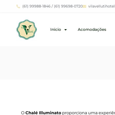
(61) 99988-1846 / (61) 99698-0720
vilavellutihot
Inicio
Acomodações
O
Chalé Illuminato
proporciona uma experiênci